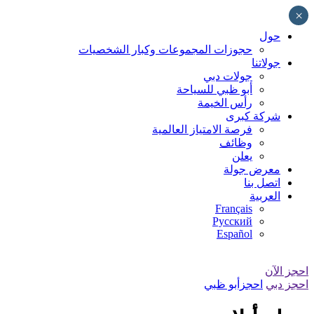
Skip
×
to
content
حول
حجوزات المجموعات وكبار الشخصيات
جولاتنا
جولات دبي
أبو ظبي للسياحة
رأس الخيمة
شركة كبرى
فرصة الامتياز العالمية
وظائف
يعلن
معرض جولة
اتصل بنا
العربية
Français
Русский
Español
احجز الآن
احجز دبي
احجزأبو ظبي