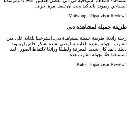
لمشاهدة المعالم السياحية في دبي. بفضل الكابتن Nuwan ومرشدنا
السياحي ريموند. بالتأكيد يجب أن تفعل مرة أخرى.
"Mhiwong, Tripadvisor Review"
طريقة جميلة لمشاهدة دبي
رحلة رائعة! طريقة جميلة لمشاهدة دبي. استرخينا للغاية على متن
القارب ، جولة مفيدة للغاية. سأوصي بشدة بشكر خاص لريموند
دليلنا ، لقد كان شديد المعرفة ولطيفًا ورائعًا لالتقاط الصور ، لقد
استمتعنا حقًا بجولة القارب هذه.
"Katie, Tripadvisor Review"