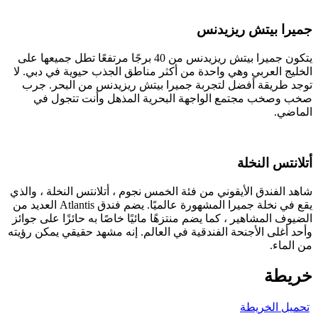
جميرا بيتش ريزيدنس
يتكون جميرا بيتش ريزيدنس من 40 برجًا مرتفعًا تطل جميعها على
الخليج العربي وهي واحدة من أكثر مناطق الجذب حيوية في دبي. لا
توجد طريقة أفضل لتجربة جميرا بيتش ريزيدنس من البحر. جرب
صخب وصخب مجتمع الواجهة البحرية المذهل وأنت تتجول في
الماضي.
أتلانتس النخلة
شاهد الفندق الأيقوني من فئة الخمس نجوم ، أتلانتس النخلة ، والذي
يقع في نخلة جميرا المشهورة عالميًا. يضم فندق Atlantis العديد من
الضيوف المشاهير ، كما يضم منتزهًا مائيًا خاصًا به حائزًا على جوائز
وأحد أغلى الأجنحة الفندقية في العالم. إنه مشهد حقيقي يمكن رؤيته
من الماء.
خريطة
تحميل الخريطة