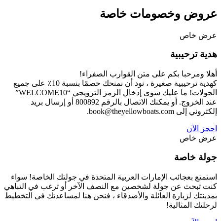
عروض وخصومات خاصة
عرض خاص
هدية ترحيبية
أهلا ومرحبا بكم على متن القوارب الصفراء!
كهدية ترحيبية صغيرة ، نود أن نمنحك خصمًا بنسبة 10٪ على جميع
الجولات! ما عليك سوى إدخال الرمز الترويجي “WELCOME10”
عند الخروج. أو يمكنك الاتصال بالرقم 800892 أو إرسال بريد
إلكتروني إلى book@theyellowboats.com.
احجز الآن
عرض خاص
جولة خاصة
استمتع بعجائب الإمارات العربية المتحدة في جولتك الخاصة! سواء
كنت تبحث عن جولة لشخصين مع النصف الآخر أو ترغب في التباهي
بمدينتك لزيارة العائلة والأصدقاء ، فنحن هنا لمساعدتك في التخطيط
لرحلتك المثالية!