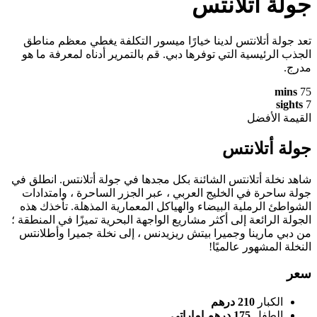
جولة أتلانتس
تعد جولة أتلانتس لدينا خيارًا ميسور التكلفة يغطي معظم مناطق
الجذب الرئيسية التي توفرها دبي. قم بالتمرير أدناه لمعرفة ما هو
مدرج.
mins
75
sights
7
القيمة الأفضل
جولة أتلانتس
شاهد نخلة أتلانتس الشائنة بكل مجدها في جولة أتلانتس. انطلق في
جولة ساحرة في الخليج العربي ، عبر الجزر الساحرة ، وامتدادات
الشواطئ الرملية البيضاء والهياكل المعمارية المذهلة. تأخذك هذه
الجولة الرائعة إلى أكثر مشاريع الواجهة البحرية تميزًا في المنطقة ؛
من دبي مارينا وجميرا بيتش ريزيدنس ، إلى نخلة جميرا وأطلانتس
النخلة المشهور عالميًا!
سعر
الكبار
210 درهم
الطفل
175 درهم إماراتي