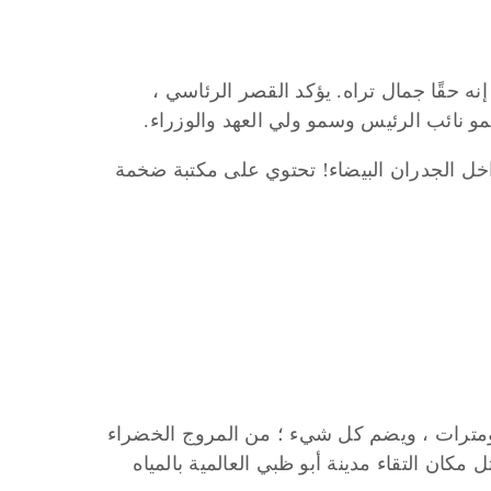
إنه حقًا جمال تراه. يؤكد القصر الرئاسي ،
و نائب الرئيس وسمو ولي العهد والوزراء.
اخل الجدران البيضاء! تحتوي على مكتبة ضخمة
أحد المعالم البارزة في أبو ظبي. يتميز الكورنيش بواجهة بحرية مشذبة رائعة تبلغ مساحتها 8 كيلومترات ، ويضم كل شيء ؛ من المروج الخضراء
كان التقاء مدينة أبو ظبي العالمية بالمياه