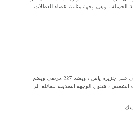
ية الجميلة ، وهي وجهة مثالية لقضاء العطلات
يعتبر مرسى ياس من أرقى المراسي في أبوظبي ، ويشتهر باستضافة حفلات وفعاليات الفورمولا 1. يقع المرسى على جزيرة ياس ، ويضم 227 مرسى ويضم
 الشمس ، تتحول الوجهة الصديقة للعائلة إلى
فسك!