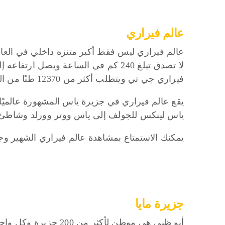
عالم فيراري
فيراري جي تي ويتطلب أكثر من 12370 طنًا من الفولاذ لتعزيز الهيكل الهائل.
ياس لينكس للجولف إلى ياس ووتر وورلد وشاطئ
يمكنك الاستمتاع بمشاهدة عالم فيراري الشهير 
جزيرة مايا
أبو ظبي هي موطن لأكث