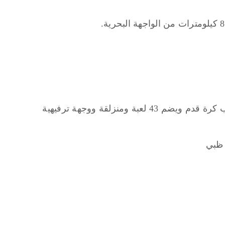
هذه الحديقة المائية المستقبلية هي أكبر وأشهر المنتزه المائي في أبوظبي. يمتد على مساحة تصل إلى 15 ملعب كرة قدم ويضم 43 لعبة ومنزلقة ووجهة ترفيهية
 ظبي