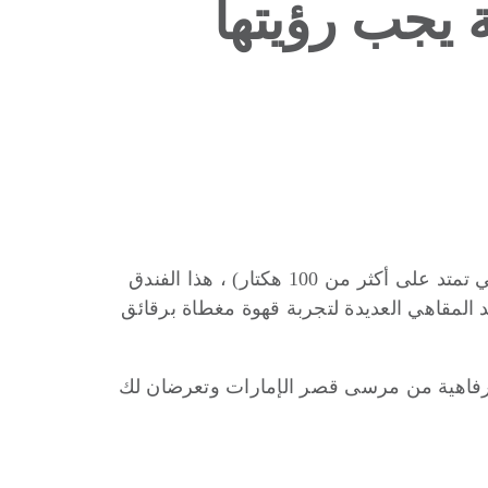
7 أشياء رئيسية يجب رؤيتها
قصر الإمارة هو مثال للرفاهية. من الهيكل الأيقوني إلى الداخل الذهبي الحقيقي والمروج الواسعة المشذبة (التي تمتد على أكثر من 100 هكتار) ، هذا الفندق
د المقاهي العديدة لتجربة قهوة مغطاة برقائق
برفاهية من مرسى قصر الإمارات وتعرضان لك