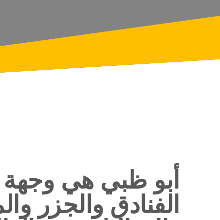
أبو ظبي هي وجهة 
الفنادق والجزر وال