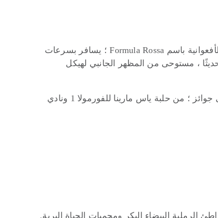
عالم فيراري ليس فقط أكبر متنزه داخلي في العالم ولكنه أيضًا موطن لأسرع أفعوانية في العالم. تُعرف لعبة الأفعوانية باسم Formula Rossa ؛ يسافر بسرعات
ي يعد إنجازًا معماريًا حديثًا ، مستوحى من المظهر الجانبي لهيكل
يقع عالم فيراري في جزيرة ياس المشهورة عالميًا. تشتهر جزيرة ياس بالعديد من المعالم السياحية الحائزة على جوائز ؛ من حلبة ياس مارينا للفورمولا 1 ونادي
ية إلى الشواطئ الرملية البيضاء البكر ومحميات الحياة البرية.