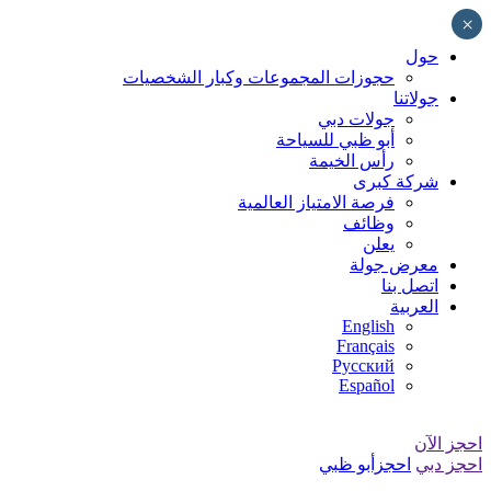
Skip
×
to
content
حول
حجوزات المجموعات وكبار الشخصيات
جولاتنا
جولات دبي
أبو ظبي للسياحة
رأس الخيمة
شركة كبرى
فرصة الامتياز العالمية
وظائف
يعلن
معرض جولة
اتصل بنا
العربية
English
Français
Русский
Español
احجز الآن
احجز دبي
احجزأبو ظبي