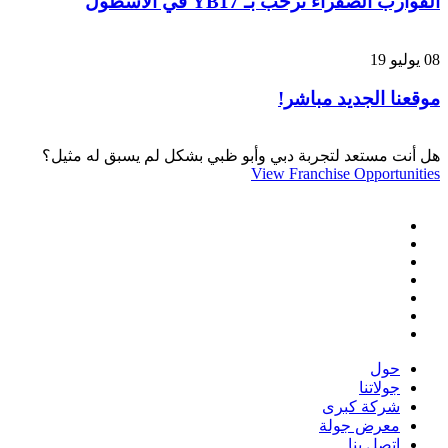
القوارب الصفراء ترحب بـ YB17 في الأسطول
08 يوليو 19
موقعنا الجديد مباشر!
هل أنت مستعد لتجربة دبي وأبو ظبي بشكل لم يسبق له مثيل؟
View Franchise Opportunities
حول
جولاتنا
شركة كبرى
معرض جولة
اتصل بنا