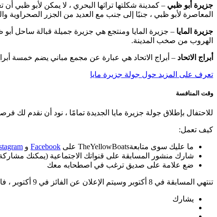
جزيرة أبو ظبي
– كمدينة شكلتها تراثها البحري ، لا يمكن لأبو ظبي أن
المعاصرة لأبو ظبي ، جنبًا إلى جنب مع العديد من الجزر الصحراوية والح
جزيرة المايا
– جزيرة المايا ومنتجع هي جزيرة جميلة قبالة ساحل أبو ظب
الهروب من صخب المدينة.
أبراج الاتحاد
– أبراج الاتحاد هي عبارة عن مجمع مباني يضم خمسة أبراج في أبو ظبي. حققت هذه الأ
تعرف على المزيد حول جولة جزيرة مايا
وقت المنافسة
للاحتفال بإطلاق جولة جزيرة مايا الجديدة تمامًا ، نود أن نقدم لك فرص
كيف تعمل:
ما عليك سوى متابعةTheYellowBoats على
Facebook
و
stagram
شارك منشور المسابقة على قنواتك الاجتماعية (يمكنك مشاركة 
ضع علامة على صديق ترغب في اصطحابه معك
تنتهي المسابقة في 8 أكتوبر وسيتم الإعلان عن الفائز في 9 أكتوبر ، فابق على اتصال!
يشارك