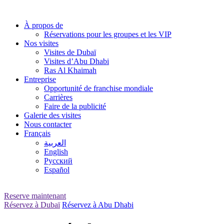
Skip
to
À propos de
content
Réservations pour les groupes et les VIP
Nos visites
Visites de Dubaï
Visites d’Abu Dhabi
Ras Al Khaimah
Entreprise
Opportunité de franchise mondiale
Carrières
Faire de la publicité
Galerie des visites
Nous contacter
Français
العربية
English
Русский
Español
Reserve maintenant
Réservez à Dubaï
Réservez à Abu Dhabi