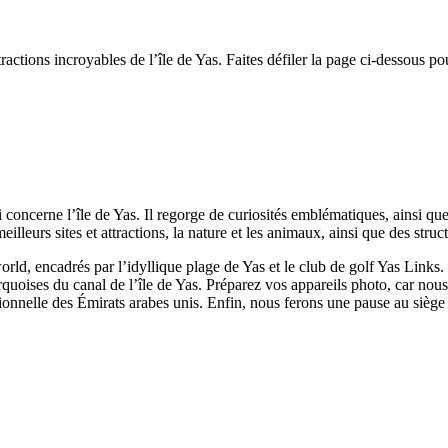
tractions incroyables de l’île de Yas. Faites défiler la page ci-dessous pou
concerne l’île de Yas. Il regorge de curiosités emblématiques, ainsi que de
meilleurs sites et attractions, la nature et les animaux, ainsi que des stru
ld, encadrés par l’idyllique plage de Yas et le club de golf Yas Links. 
urquoises du canal de l’île de Yas. Préparez vos appareils photo, car nou
tionnelle des Émirats arabes unis. Enfin, nous ferons une pause au siège