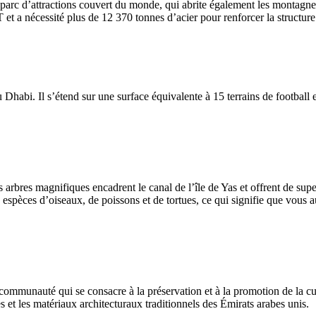
arc d’attractions couvert du monde, qui abrite également les montagnes
T et a nécessité plus de 12 370 tonnes d’acier pour renforcer la structur
u Dhabi. Il s’étend sur une surface équivalente à 15 terrains de football
Ces arbres magnifiques encadrent le canal de l’île de Yas et offrent de s
pèces d’oiseaux, de poissons et de tortues, ce qui signifie que vous aur
ommunauté qui se consacre à la préservation et à la promotion de la cul
s et les matériaux architecturaux traditionnels des Émirats arabes unis.