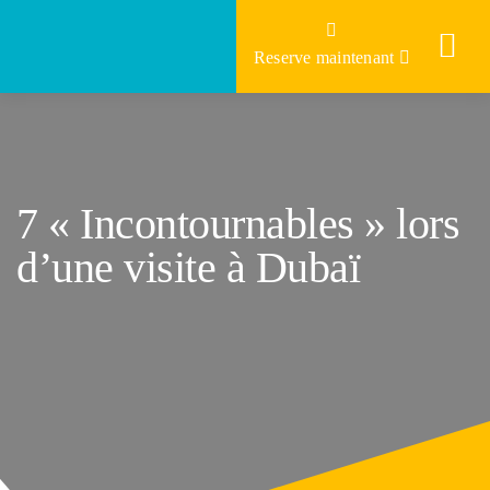
Skip
to
Reserve maintenant
content
7 « Incontournables » lors
d’une visite à Dubaï