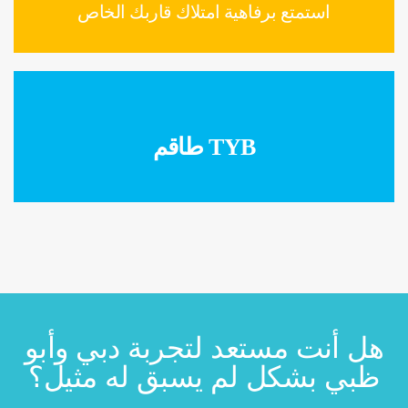
استمتع برفاهية امتلاك قاربك الخاص
TYB
طاقم
هل أنت مستعد لتجربة دبي وأبو
ظبي بشكل لم يسبق له مثيل؟