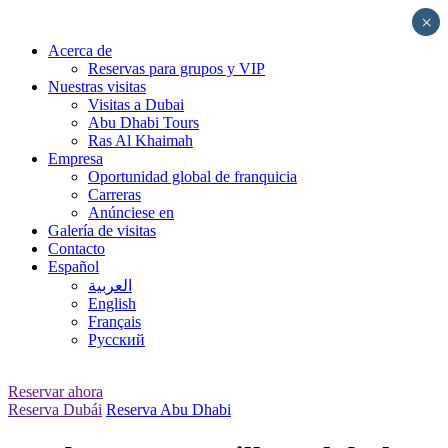
Skip
×
to
Acerca de
content
Reservas para grupos y VIP
Nuestras visitas
Visitas a Dubai
Abu Dhabi Tours
Ras Al Khaimah
Empresa
Oportunidad global de franquicia
Carreras
Anúnciese en
Galería de visitas
Contacto
Español
العربية
English
Français
Русский
Reservar ahora
Reserva Dubái
Reserva Abu Dhabi