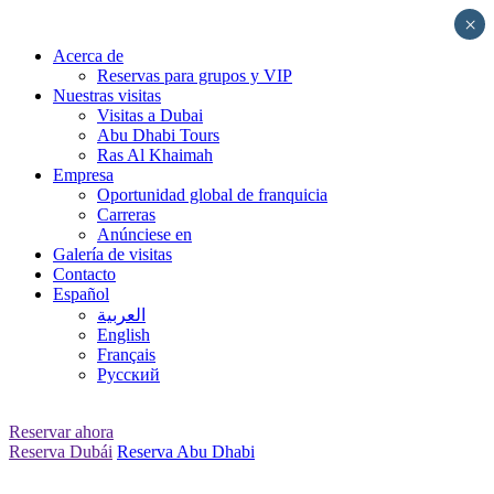
Skip
×
to
Acerca de
content
Reservas para grupos y VIP
Nuestras visitas
Visitas a Dubai
Abu Dhabi Tours
Ras Al Khaimah
Empresa
Oportunidad global de franquicia
Carreras
Anúnciese en
Galería de visitas
Contacto
Español
العربية
English
Français
Русский
Reservar ahora
Reserva Dubái
Reserva Abu Dhabi